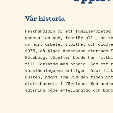
Vår historia
Feskhandlarn är ett familjeföretag
generation och, framför allt, en v
av hårt arbete, stolthet och glädj
1973, då Algot Andersson startade 
Göteborg. Därefter körde han fiskb
till Karlstad med omnejd. Som ett 
värmlänningarna äntligen färsk fis
kusten, något som vid den tiden in
distribuerats i Värmland. Med andr
satsning både efterlängtad och ban