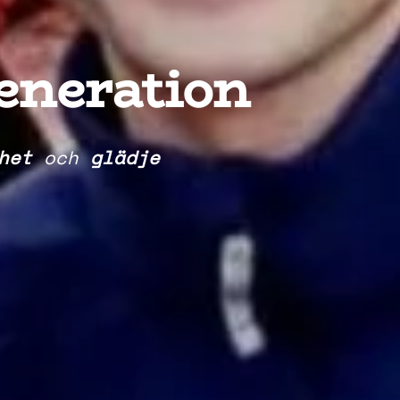
generation
het
och
glädje