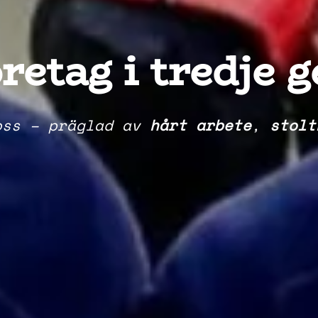
retag i tredje 
oss – präglad av
hårt arbete
,
stolt