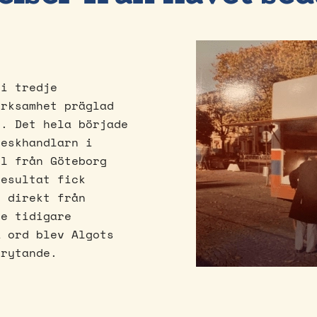
 i tredje
erksamhet präglad
e. Det hela började
Feskhandlarn i
il från Göteborg
resultat fick
k direkt från
te tidigare
a ord blev Algots
brytande.