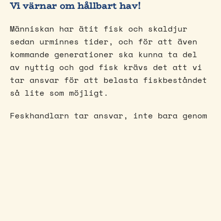
Vi värnar om hållbart hav!
Människan har ätit fisk och skaldjur
sedan urminnes tider, och för att även
kommande generationer ska kunna ta del
av nyttig och god fisk krävs det att vi
tar ansvar för att belasta fiskbeståndet
så lite som möjligt.
Feskhandlarn tar ansvar, inte bara genom
att endast erbjuda fisk från
certifierade hållbarhetsorganisationer,
utan också genom att minska svinnet. Vi
fryser in överbliven fisk och använder
tjänsten Karma för att våra kunder ska
kunna ta del av detta till ett lägre
pris.